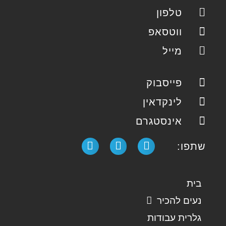
טלפון
ווטסאפ
מייל
פייסבוק
לינקדאין
אינסטגרם
שתפו:
בית
נעים להכיר
גלרית עבודות